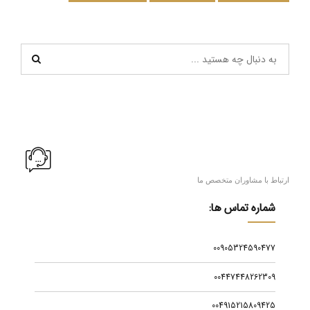
ارتباط با مشاوران متخصص ما
شماره تماس ها:
00905324590477
00447448262309
004915215809425