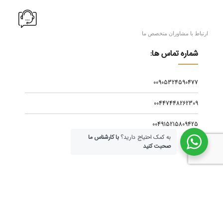
ارتباط با مشاوران متخصص ما
شماره تماس ها:
00905324590477
00447448262309
004915215809425
به کمک احتیاج دارید؟
با کارشناس ما
صحبت کنید